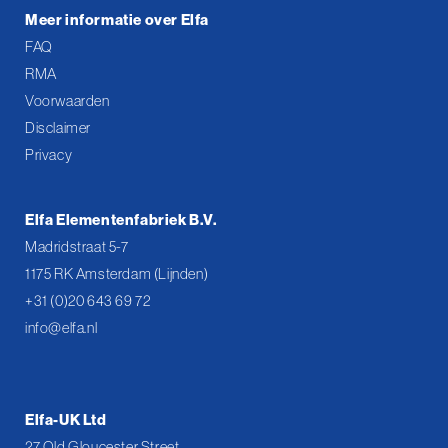
Meer informatie over Elfa
FAQ
RMA
Voorwaarden
Disclaimer
Privacy
Elfa Elementenfabriek B.V.
Madridstraat 5-7
1175 RK Amsterdam (Lijnden)
+31 (0)20 643 69 72
info@elfa.nl
Elfa-UK Ltd
27 Old Gloucester Street