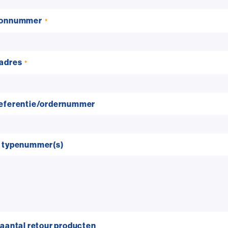
oonnummer
adres
referentie/ordernummer
+ typenummer(s)
 aantal retour producten