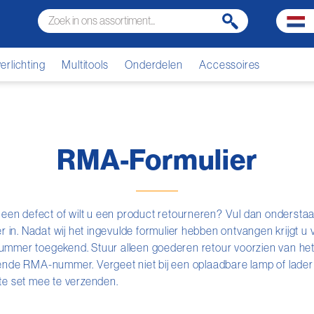
rlichting
Multitools
Onderdelen
Accessoires
RMA-Formulier
 een defect of wilt u een product retourneren? Vul dan onders
er in. Nadat wij het ingevulde formulier hebben ontvangen krijgt u
mer toegekend. Stuur alleen goederen retour voorzien van het
nde RMA-nummer. Vergeet niet bij een oplaadbare lamp of lader a
e set mee te verzenden.