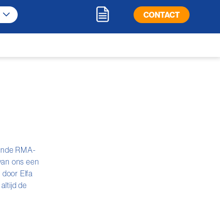
CONTACT
taande RMA-
 van ons een
 door Elfa
ltijd de