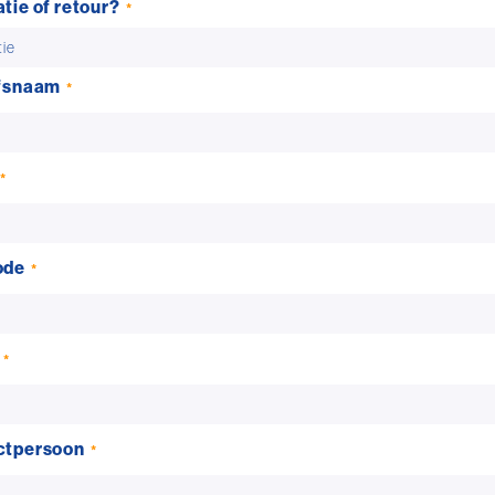
tie of retour?
jfsnaam
ode
ctpersoon