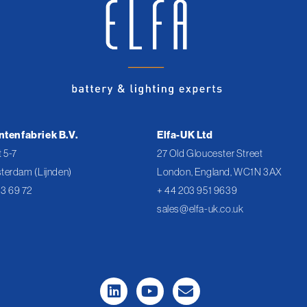
ntenfabriek B.V.
Elfa-UK Ltd
 5-7
27 Old Gloucester Street
terdam (Lijnden)
London, England, WC1N 3AX
43 69 72
+ 44 203 951 9639
sales@elfa-uk.co.uk