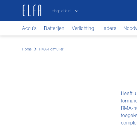
shop.elfa.nl
elfa.nl
Accu's
Batterijen
Verlichting
Laders
Noodve
Home
RMA-Formulier
Heeft u
formuli
RMA-num
toegeke
complet