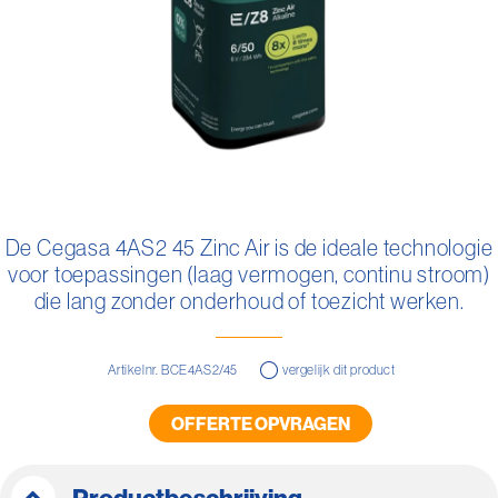
Ga
naar
De Cegasa 4AS2 45 Zinc Air is de ideale technologie
het
voor toepassingen (laag vermogen, continu stroom)
begin
van
die lang zonder onderhoud of toezicht werken.
de
afbeeldingen-
gallerij
Artikelnr. BCE4AS2/45
vergelijk dit product
OFFERTE OPVRAGEN