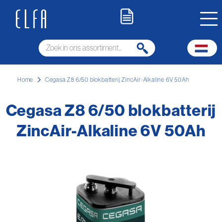
Home
Cegasa Z8 6/50 blokbatterij ZincAir-Alkaline 6V 50Ah
Cegasa Z8 6/50 blokbatterij
ZincAir-Alkaline 6V 50Ah
Ga
naar
het
einde
van
de
afbeeldingen-
gallerij