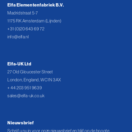
Elfa Elementenfabriek B.V.
Madridstraat 5-7
1175 RK Amsterdam (Lijnden)
+31 (0)20 643 69 72
info@elfa.nl
Elfa-UK Ltd
27 Old Gloucester Street
London, England, WC1N 3AX
+ 44 203 951 9639
sales@elfa-uk.co.uk
Nieuwsbrief
Schrijf u nu in voor onze nieuwsbrief en blijf op de hoogte