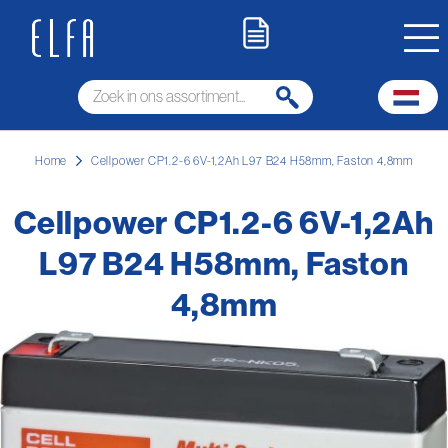
Home
Cellpower CP1.2-6 6V-1,2Ah L97 B24 H58mm, Faston 4,8mm
Cellpower CP1.2-6 6V-1,2Ah
L97 B24 H58mm, Faston
4,8mm
Ga
naar
het
einde
van
de
afbeeldingen-