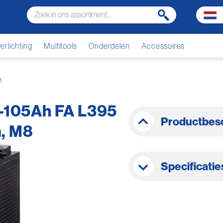
rlichting
Multitools
Onderdelen
Accessoires
8
V-105Ah FA L395
Productbesc
, M8
Specificatie