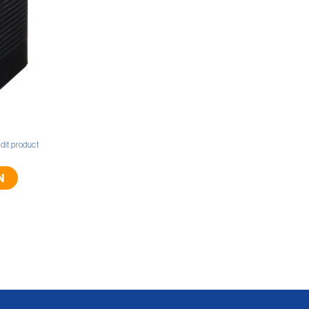
 dit product
N