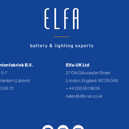
ntenfabriek B.V.
Elfa-UK Ltd
 5-7
27 Old Gloucester Street
terdam (Lijnden)
London, England, WC1N 3AX
43 69 72
+ 44 203 951 9639
sales@elfa-uk.co.uk