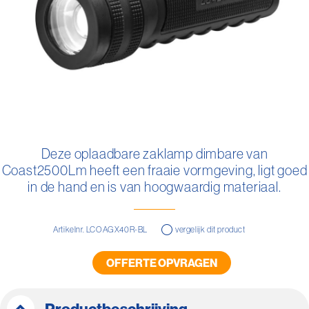
Ga
naar
Deze oplaadbare zaklamp dimbare van
het
Coast2500Lm heeft een fraaie vormgeving, ligt goed
begin
van
in de hand en is van hoogwaardig materiaal.
de
afbeeldingen-
gallerij
Artikelnr. LCOAGX40R-BL
vergelijk dit product
OFFERTE OPVRAGEN