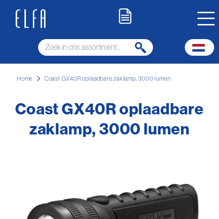
Home
Coast GX40R oplaadbare zaklamp, 3000 lumen
Coast GX40R oplaadbare
zaklamp, 3000 lumen
Ga
naar
het
einde
van
de
afbeeldingen-
gallerij