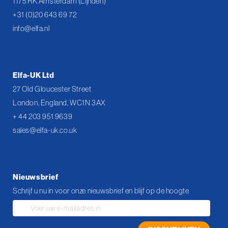
1175 RK Amsterdam (Lijnden)
+31 (0)20 643 69 72
info@elfa.nl
Elfa-UK Ltd
27 Old Gloucester Street
London, England, WC1N 3AX
+ 44 203 951 9639
sales@elfa-uk.co.uk
Nieuwsbrief
Schrijf u nu in voor onze nieuwsbrief en blijf op de hoogte
Abonneer
u
op