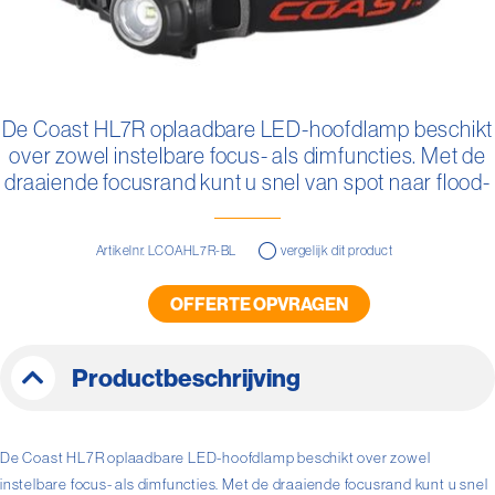
Ga
naar
De Coast HL7R oplaadbare LED-hoofdlamp beschikt
het
over zowel instelbare focus- als dimfuncties. Met de
begin
van
draaiende focusrand kunt u snel van spot naar flood-
de
beam gaan, waarbij de bulls-eye spotstraal een
afbeeldingen-
maximaal bundelbereik heeft van 104 meter.
gallerij
Artikelnr. LCOAHL7R-BL
vergelijk dit product
OFFERTE OPVRAGEN
Productbeschrijving
De Coast HL7R oplaadbare LED-hoofdlamp beschikt over zowel
instelbare focus- als dimfuncties. Met de draaiende focusrand kunt u snel