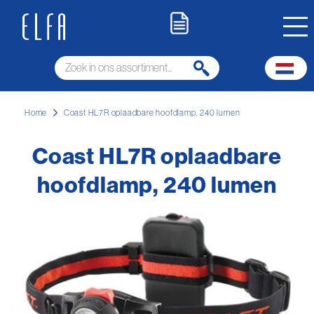
Home
Coast HL7R oplaadbare hoofdlamp, 240 lumen
Coast HL7R oplaadbare
hoofdlamp, 240 lumen
Ga
naar
het
einde
van
de
afbeeldingen-
gallerij