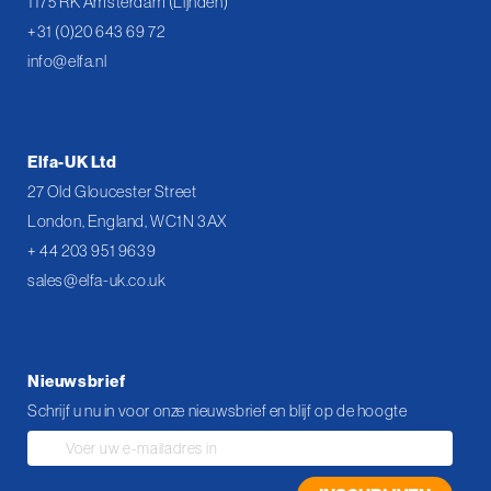
1175 RK Amsterdam (Lijnden)
+31 (0)20 643 69 72
info@elfa.nl
Elfa-UK Ltd
27 Old Gloucester Street
London, England, WC1N 3AX
+ 44 203 951 9639
sales@elfa-uk.co.uk
Nieuwsbrief
Schrijf u nu in voor onze nieuwsbrief en blijf op de hoogte
Abonneer
u
op