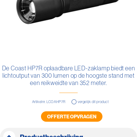
Ga
naar
De Coast HP7R oplaadbare LED-zaklamp biedt een
het
lichtoutput van 300 lumen op de hoogste stand met
begin
van
een reikweidte van 352 meter.
de
afbeeldingen-
gallerij
Artikelnr. LCOAHP7R
vergelijk dit product
OFFERTE OPVRAGEN