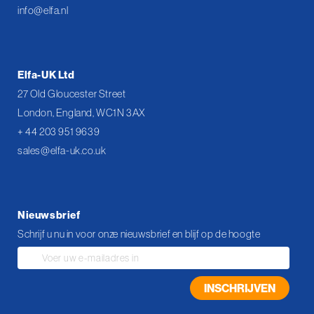
info@elfa.nl
Elfa-UK Ltd
27 Old Gloucester Street
London, England, WC1N 3AX
+ 44 203 951 9639
sales@elfa-uk.co.uk
Nieuwsbrief
Schrijf u nu in voor onze nieuwsbrief en blijf op de hoogte
Abonneer
u
op
INSCHRIJVEN
onze