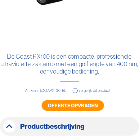
Ga
naar
De Coast PX100 is een compacte, professionele
het
ultraviolette zaklamp met een golflengte van 400 nm,
begin
van
eenvoudige bediening.
de
afbeeldingen-
gallerij
Artikelnr. LCOAPX100-BL
vergelijk dit product
OFFERTE OPVRAGEN
Productbeschrijving