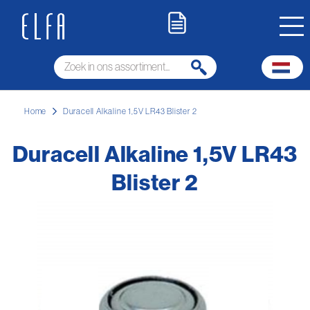
Home
Duracell Alkaline 1,5V LR43 Blister 2
Duracell Alkaline 1,5V LR43
Blister 2
Ga
naar
het
einde
van
de
afbeeldingen-
gallerij