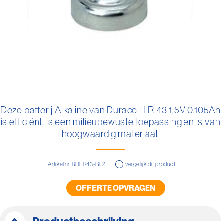
Ga
naar
Deze batterij Alkaline van Duracell LR 43 1,5V 0,105Ah
het
is efficiënt, is een milieubewuste toepassing en is van
begin
van
hoogwaardig materiaal.
de
afbeeldingen-
gallerij
Artikelnr. BDLR43-BL2
vergelijk dit product
OFFERTE OPVRAGEN