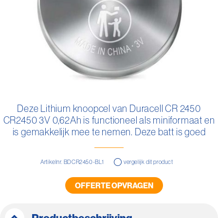
Ga
naar
Deze Lithium knoopcel van Duracell CR 2450
het
CR2450 3V 0,62Ah is functioneel als miniformaat en
begin
van
is gemakkelijk mee te nemen. Deze batt is goed
de
vervangbaar.
afbeeldingen-
gallerij
Artikelnr. BDCR2450-BL1
vergelijk dit product
OFFERTE OPVRAGEN