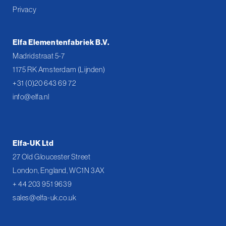
Privacy
Elfa Elementenfabriek B.V.
Madridstraat 5-7
1175 RK Amsterdam (Lijnden)
+31 (0)20 643 69 72
info@elfa.nl
Elfa-UK Ltd
27 Old Gloucester Street
London, England, WC1N 3AX
+ 44 203 951 9639
sales@elfa-uk.co.uk