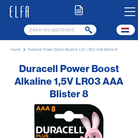
Home
Duracell Power Boost Alkaline 1,5V LR03 AAA Blister 8
Duracell Power Boost
Alkaline 1,5V LR03 AAA
Blister 8
Ga
naar
het
einde
van
de
afbeeldingen-