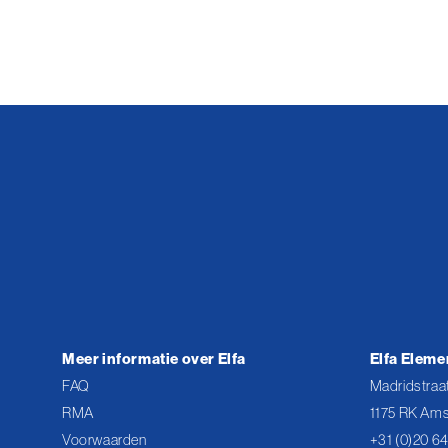
Meer informatie over Elfa
Elfa Eleme
FAQ
Madridstraat
RMA
1175 RK Ams
Voorwaarden
+31 (0)20 6