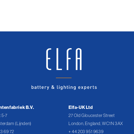
ntenfabriek B.V.
Elfa-UK Ltd
 5-7
27 Old Gloucester Street
terdam (Lijnden)
London, England, WC1N 3AX
43 69 72
+ 44 203 951 9639