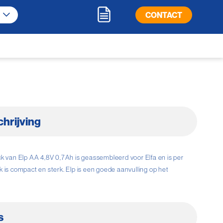
CONTACT
hrijving
ck van Elp AA 4,8V 0,7Ah is geassembleerd voor Elfa en is per
 is compact en sterk. Elp is een goede aanvulling op het
s