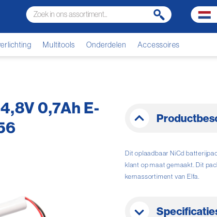
rlichting
Multitools
Onderdelen
Accessoires
4,8V 0,7Ah E-
Productbesc
C56
Dit oplaadbaar NiCd batterijpa
klant op maat gemaakt. Dit pack
kernassortiment van Elfa.
Specificatie