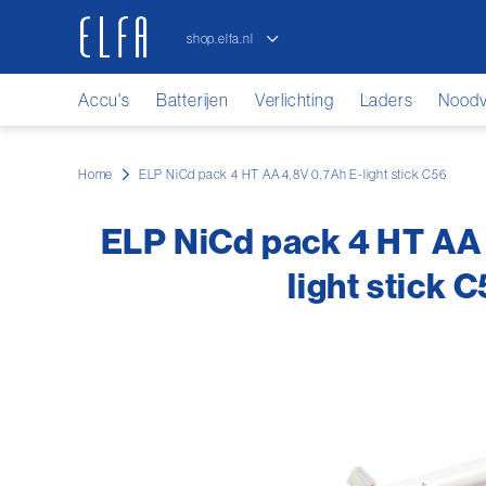
shop.elfa.nl
elfa.nl
Accu's
Batterijen
Verlichting
Laders
Noodve
Home
ELP NiCd pack 4 HT AA 4,8V 0,7Ah E-light stick C56
ELP NiCd pack 4 HT AA 
light stick 
Ga
naar
het
einde
van
de
afbeeldingen-
gallerij