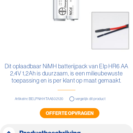
Ga
naar
Dit oplaadbaar NiMH batterijpack van Elp HR6 AA
het
2,4V 1,2Ah is duurzaam, is een milieubewuste
begin
van
toepassing en is per klant op maat gemaakt.
de
afbeeldingen-
gallerij
Artikelnr. BELPNHHTAA502120
vergelijk dit product
OFFERTE OPVRAGEN