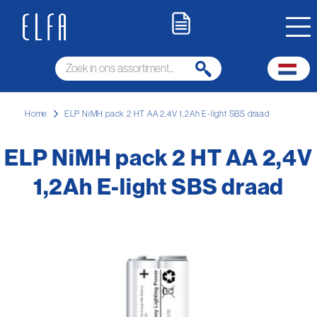
Home
ELP NiMH pack 2 HT AA 2,4V 1,2Ah E-light SBS draad
ELP NiMH pack 2 HT AA 2,4V
1,2Ah E-light SBS draad
Ga
naar
het
einde
van
de
afbeeldingen-
gallerij