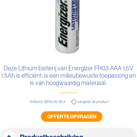
Ga
naar
Deze Lithium batterij van Energizer FR03 AAA 1,5V
het
1,5Ah is efficiënt, is een milieubewuste toepassing en
begin
van
is van hoogwaardig materiaal.
de
afbeeldingen-
gallerij
Artikelnr. BENL92-BL4
vergelijk dit product
OFFERTE OPVRAGEN