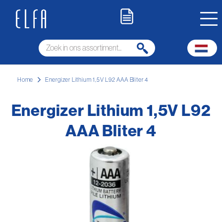
Home
Energizer Lithium 1,5V L92 AAA Bliter 4
Energizer Lithium 1,5V L92
AAA Bliter 4
Ga
naar
het
einde
van
de
afbeeldingen-
gallerij