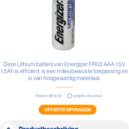
Ga
naar
Deze Lithium batterij van Energizer FR03 AAA 1,5V
het
1,5Ah is efficiënt, is een milieubewuste toepassing en
begin
van
is van hoogwaardig materiaal.
de
afbeeldingen-
gallerij
Artikelnr. BENL92
vergelijk dit product
OFFERTE OPVRAGEN