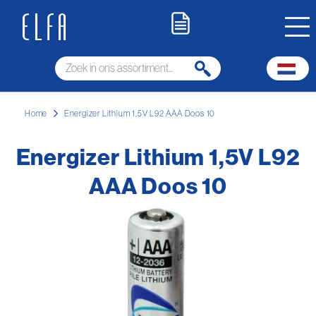
Home
Energizer Lithium 1,5V L92 AAA Doos 10
Energizer Lithium 1,5V L92
AAA Doos 10
Ga
naar
het
einde
van
de
afbeeldingen-
gallerij