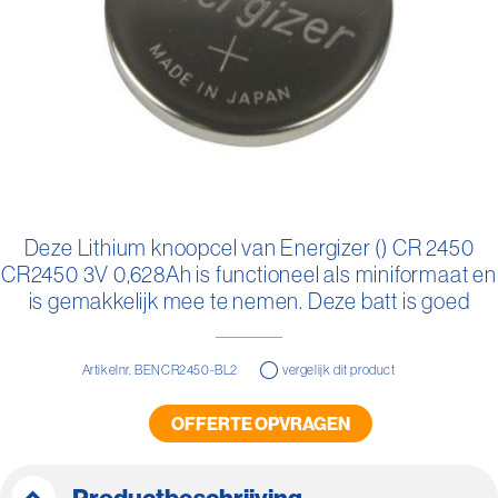
Ga
naar
Deze Lithium knoopcel van Energizer () CR 2450
het
CR2450 3V 0,628Ah is functioneel als miniformaat en
begin
van
is gemakkelijk mee te nemen. Deze batt is goed
de
vervangbaar.
afbeeldingen-
gallerij
Artikelnr. BENCR2450-BL2
vergelijk dit product
OFFERTE OPVRAGEN