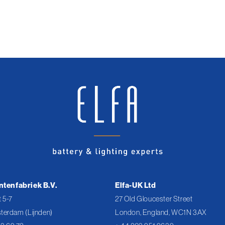
ntenfabriek B.V.
Elfa-UK Ltd
 5-7
27 Old Gloucester Street
terdam (Lijnden)
London, England, WC1N 3AX