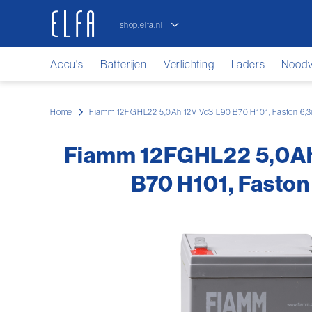
shop.elfa.nl
elfa.nl
Accu's
Batterijen
Verlichting
Laders
Noodve
Home
Fiamm 12FGHL22 5,0Ah 12V VdS L90 B70 H101, Faston 6
Fiamm 12FGHL22 5,0Ah
B70 H101, Fasto
Ga
naar
het
einde
van
de
afbeeldingen-
gallerij