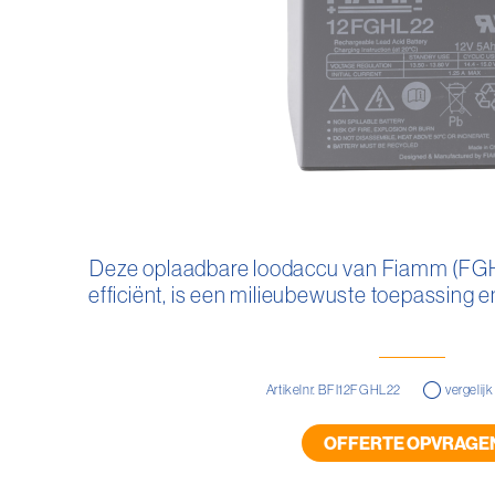
Ga
naar
Deze oplaadbare loodaccu van Fiamm (FGHL
het
efficiënt, is een milieubewuste toepassing e
begin
van
de
afbeeldingen-
gallerij
Artikelnr. BFI12FGHL22
vergelijk
OFFERTE OPVRAGE