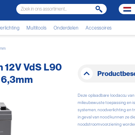
rlichting
Multitools
Onderdelen
Accessoires
,3mm
 12V VdS L90
Productbesc
n 6,3mm
Deze oplaadbare loodaccu van F
milieubewuste toepassing en is
systemen, noodverlichting en t
in geval van nood kunnen ze di
noodstroomvoorziening worden