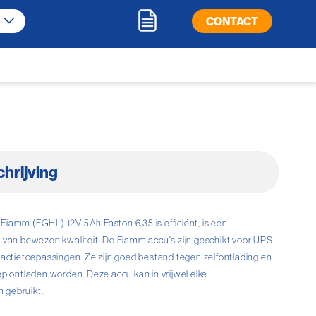
CONTACT
hrijving
iamm (FGHL) 12V 5Ah Faston 6,35 is efficiënt, is een
 van bewezen kwaliteit. De Fiamm accu's zijn geschikt voor UPS
ractietoepassingen. Ze zijn goed bestand tegen zelfontlading en
ep ontladen worden. Deze accu kan in vrijwel elke
 gebruikt.