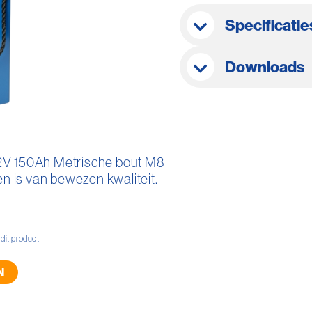
Specificatie
Downloads
2V 150Ah Metrische bout M8
en is van bewezen kwaliteit.
 dit product
N