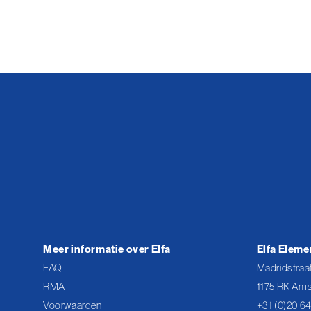
Meer informatie over Elfa
Elfa Eleme
FAQ
Madridstraat
RMA
1175 RK Ams
Voorwaarden
+31 (0)20 6