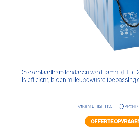
Ga
naar
Deze oplaadbare loodaccu van Fiamm (FIT) 1
het
is efficiënt, is een milieubewuste toepassing 
begin
van
de
afbeeldingen-
gallerij
Artikelnr. BFI12FIT150
vergelijk
OFFERTE OPVRAGE