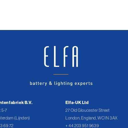
ntenfabriek B.V.
Elfa-UK Ltd
 5-7
27 Old Gloucester Street
terdam (Lijnden)
London, England, WC1N 3AX
43 69 72
+ 44 203 951 9639