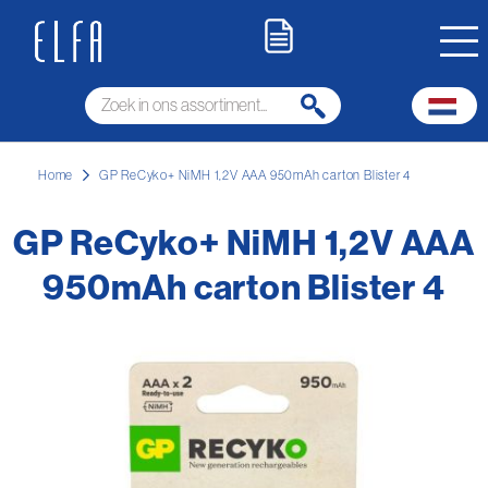
Home
GP ReCyko+ NiMH 1,2V AAA 950mAh carton Blister 4
GP ReCyko+ NiMH 1,2V AAA
950mAh carton Blister 4
Ga
naar
het
einde
van
de
afbeeldingen-
gallerij