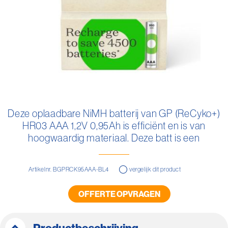
Ga
naar
Deze oplaadbare NiMH batterij van GP (ReCyko+)
het
HR03 AAA 1,2V 0,95Ah is efficiënt en is van
begin
van
hoogwaardig materiaal. Deze batt is een
de
milieubewuste toepassing.
afbeeldingen-
gallerij
Artikelnr. BGPRCK95AAA-BL4
vergelijk dit product
OFFERTE OPVRAGEN