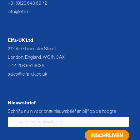
+31 (0)20 643 69 72
info@elfa.nl
Elfa-UK Ltd
27 Old Gloucester Street
London, England, WC1N 3AX
+ 44 203 951 9639
sales@elfa-uk.co.uk
Nieuwsbrief
Schrijf u nu in voor onze nieuwsbrief en blijf op de hoogte
Abonneer
u
op
INSCHRIJVEN