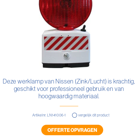
gallerij
Ga
naar
Deze werklamp van Nissen (Zink/Lucht) is krachtig,
het
geschikt voor professioneel gebruik en van
begin
van
hoogwaardig materiaal.
de
afbeeldingen-
gallerij
Artikelnr. LN141006-1
vergelijk dit product
OFFERTE OPVRAGEN