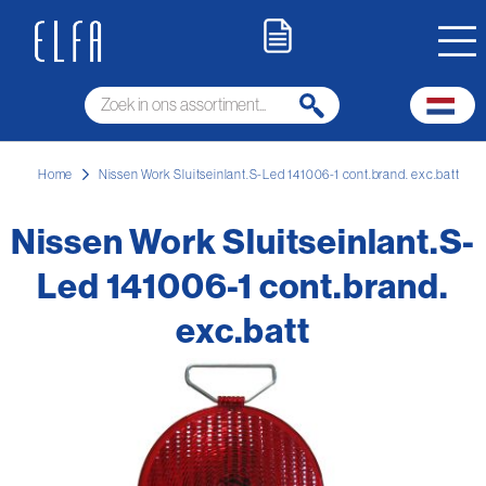
Home
Nissen Work Sluitseinlant.S-Led 141006-1 cont.brand. exc.batt
Nissen Work Sluitseinlant.S-
Led 141006-1 cont.brand.
exc.batt
Ga
naar
het
einde
van
de
afbeeldingen-