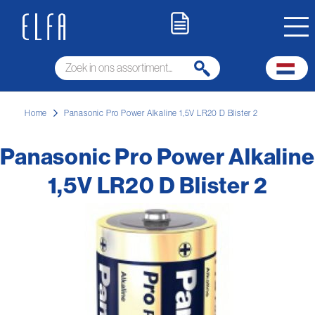
Home
Panasonic Pro Power Alkaline 1,5V LR20 D Blister 2
Panasonic Pro Power Alkaline
1,5V LR20 D Blister 2
Ga
naar
het
einde
van
de
afbeeldingen-
gallerij