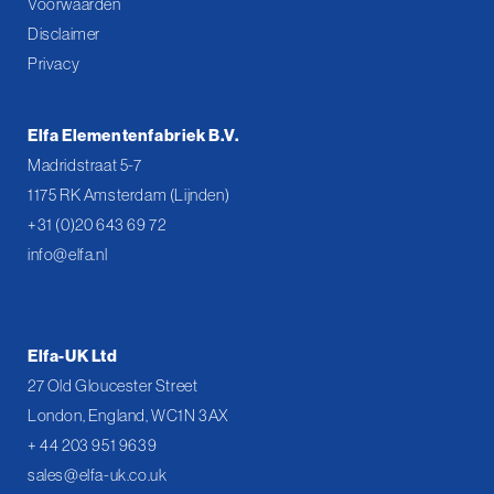
Voorwaarden
Disclaimer
Privacy
Elfa Elementenfabriek B.V.
Madridstraat 5-7
1175 RK Amsterdam (Lijnden)
+31 (0)20 643 69 72
info@elfa.nl
Elfa-UK Ltd
27 Old Gloucester Street
London, England, WC1N 3AX
+ 44 203 951 9639
sales@elfa-uk.co.uk