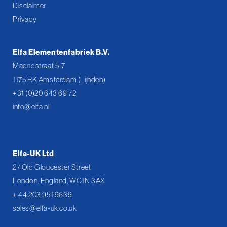
Disclaimer
Privacy
Elfa Elementenfabriek B.V.
Madridstraat 5-7
1175 RK Amsterdam (Lijnden)
+31 (0)20 643 69 72
info@elfa.nl
Elfa-UK Ltd
27 Old Gloucester Street
London, England, WC1N 3AX
+ 44 203 951 9639
sales@elfa-uk.co.uk