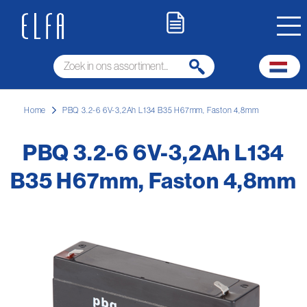
Home
PBQ 3.2-6 6V-3,2Ah L134 B35 H67mm, Faston 4,8mm
PBQ 3.2-6 6V-3,2Ah L134
B35 H67mm, Faston 4,8mm
Ga
naar
het
einde
van
de
afbeeldingen-
gallerij