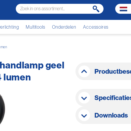
rlichting
Multitools
Onderdelen
Accessoires
lumen
 handlamp geel
Productbesc
4 lumen
Specificatie
Downloads