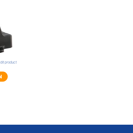
 dit product
N