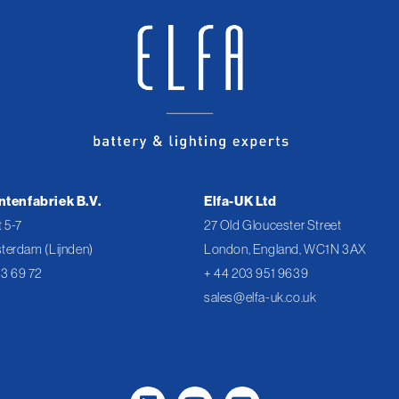
ntenfabriek B.V.
Elfa-UK Ltd
 5-7
27 Old Gloucester Street
terdam (Lijnden)
London, England, WC1N 3AX
43 69 72
+ 44 203 951 9639
sales@elfa-uk.co.uk