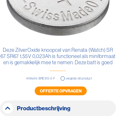
Ga
naar
Deze ZilverOxide knoopcel van Renata (Watch) SR
het
67 SR67 1,55V 0,023Ah is functioneel als miniformaat
begin
van
en is gemakkelijk mee te nemen. Deze batt is goed
de
vervangbaar.
afbeeldingen-
gallerij
Artikelnr. BRE315-0-F
vergelijk dit product
OFFERTE OPVRAGEN
Productbeschrijving