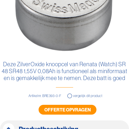
Ga
naar
Deze ZilverOxide knoopcel van Renata (Watch) SR
het
48 SR48 1,55V 0,08Ah is functioneel als miniformaat
begin
van
en is gemakkelijk mee te nemen. Deze batt is goed
de
vervangbaar.
afbeeldingen-
gallerij
Artikelnr. BRE393-0-F
vergelijk dit product
OFFERTE OPVRAGEN