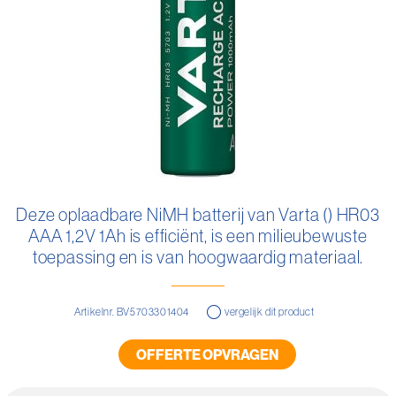
Ga
naar
Deze oplaadbare NiMH batterij van Varta () HR03
het
AAA 1,2V 1Ah is efficiënt, is een milieubewuste
begin
van
toepassing en is van hoogwaardig materiaal.
de
afbeeldingen-
gallerij
Artikelnr. BV5703301404
vergelijk dit product
OFFERTE OPVRAGEN