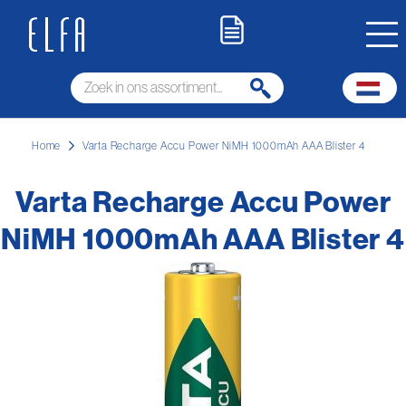
Home
Varta Recharge Accu Power NiMH 1000mAh AAA Blister 4
Varta Recharge Accu Power
NiMH 1000mAh AAA Blister 4
Ga
naar
het
einde
van
de
afbeeldingen-
gallerij