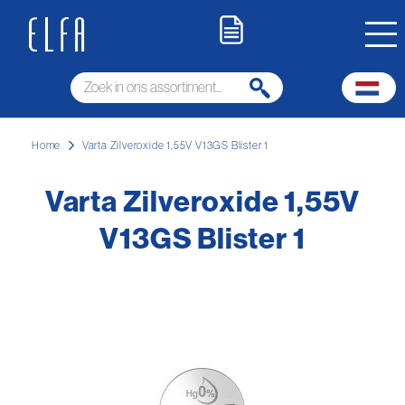
Home
Varta Zilveroxide 1,55V V13GS Blister 1
Varta Zilveroxide 1,55V
V13GS Blister 1
Ga
naar
het
einde
van
de
afbeeldingen-
gallerij