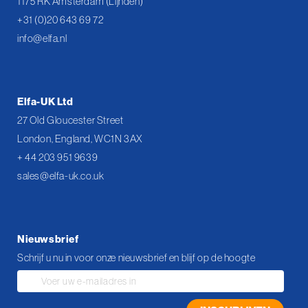
1175 RK Amsterdam (Lijnden)
+31 (0)20 643 69 72
info@elfa.nl
Elfa-UK Ltd
27 Old Gloucester Street
London, England, WC1N 3AX
+ 44 203 951 9639
sales@elfa-uk.co.uk
Nieuwsbrief
Schrijf u nu in voor onze nieuwsbrief en blijf op de hoogte
Abonneer
u
op