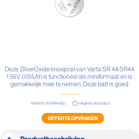
Ga
naar
Deze ZilverOxide knoopcel van Varta SR 44 SR44
het
1,55V 0,155Ah is functioneel als miniformaat en is
begin
van
gemakkelijk mee te nemen. Deze batt is goed
de
vervangbaar.
afbeeldingen-
gallerij
Artikelnr. BVSR44-BL1
vergelijk dit product
OFFERTE OPVRAGEN