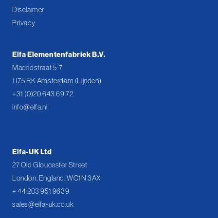
Disclaimer
Privacy
Elfa Elementenfabriek B.V.
Madridstraat 5-7
1175 RK Amsterdam (Lijnden)
+31 (0)20 643 69 72
info@elfa.nl
Elfa-UK Ltd
27 Old Gloucester Street
London, England, WC1N 3AX
+ 44 203 951 9639
sales@elfa-uk.co.uk