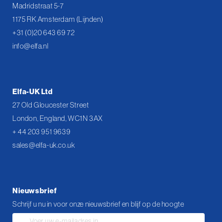
Madridstraat 5-7
1175 RK Amsterdam (Lijnden)
+31 (0)20 643 69 72
info@elfa.nl
Elfa-UK Ltd
27 Old Gloucester Street
London, England, WC1N 3AX
+ 44 203 951 9639
sales@elfa-uk.co.uk
Nieuwsbrief
Schrijf u nu in voor onze nieuwsbrief en blijf op de hoogte
Abonneer