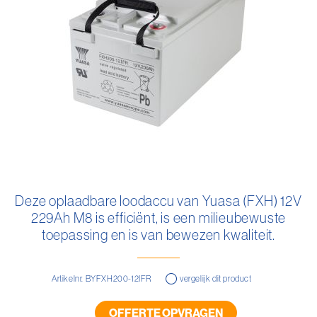
gallerij
Ga
naar
Deze oplaadbare loodaccu van Yuasa (FXH) 12V
het
229Ah M8 is efficiënt, is een milieubewuste
begin
van
toepassing en is van bewezen kwaliteit.
de
afbeeldingen-
gallerij
Artikelnr. BYFXH200-12IFR
vergelijk dit product
OFFERTE OPVRAGEN