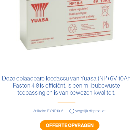
gallerij
Ga
naar
Deze oplaadbare loodaccu van Yuasa (NP) 6V 10Ah
het
Faston 4,8 is efficiënt, is een milieubewuste
begin
van
toepassing en is van bewezen kwaliteit.
de
afbeeldingen-
gallerij
Artikelnr. BYNP10-6
vergelijk dit product
OFFERTE OPVRAGEN