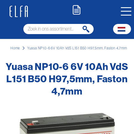
Home
Yuasa NP10-6 6V 10Ah VdS L151 B50 H97,5mm, Faston 4,7mm
Yuasa NP10-6 6V 10Ah VdS
L151 B50 H97,5mm, Faston
4,7mm
Ga
naar
het
einde
van
de
afbeeldingen-